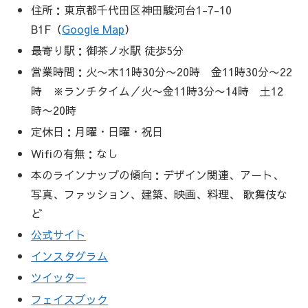
住所：東京都千代田区神田駿河台1-7-10
B1F（
Google Map
）
最寄り駅：御茶ノ水駅 徒歩5分
営業時間：火〜木11時30分〜20時 金11時30分〜22
時 ※ランチタイム／火〜金11時3分〜14時 土12
時〜20時
定休日：月曜・日曜・祝日
Wifiの有無：なし
本のラインナップの傾向：デザイン関連、アート、
写真、ファッション、建築、映画、料理、 歌舞伎な
ど
公式サイト
インスタグラム
ツイッター
フェイスブック