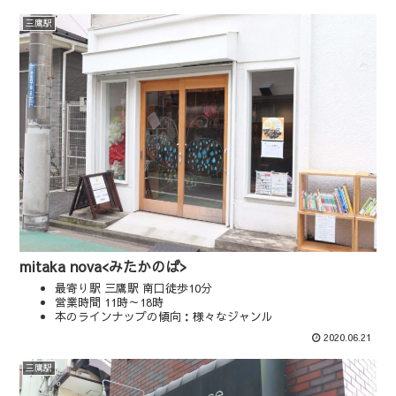
三鷹駅
mitaka nova<みたかのば>
最寄り駅 三鷹駅 南口徒歩10分
営業時間 11時～18時
本のラインナップの傾向：様々なジャンル
マップやSNSを見る
2020.06.21
三鷹駅