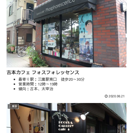
古本カフェ フォスフォレッセンス
最寄り駅：三鷹駅南口 徒歩20～30分
営業時間：12時～19時
傾向：古本、太宰治
マップやSNSを見る
2020.06.21
三鷹駅