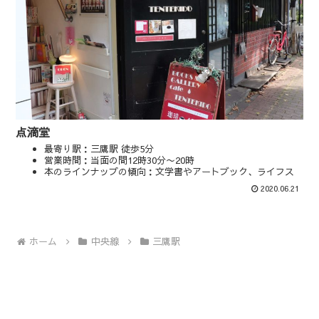
点滴堂
最寄り駅：三鷹駅 徒歩5分
営業時間：当面の間12時30分〜20時
本のラインナップの傾向：文学書やアートブック、ライフス
タイルや手芸本、漫画など
2020.06.21
マップやSNSを見る
ホーム
中央線
三鷹駅