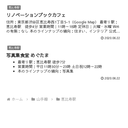
恵比寿駅
リノベーションブックカフェ
住所：東京都渋谷区恵比寿西1丁目5-1（Google Map） 最寄り駅：
恵比寿駅 徒歩4分 営業時間：11時～18時 定休日：火曜・水曜 Wifi
の有無：なし 本のラインナップの傾向：住まい、インテリア 公式サ
イト インスタグラム
2020.06.22
恵比寿駅
写真集食堂 めぐたま
最寄り駅：恵比寿駅 徒歩7分
営業時間：平日11時30分～23時 土日祝12時～22時
本のラインナップの傾向：写真集
マップやSNSも見る
2020.06.22
ホーム
山手線
恵比寿駅