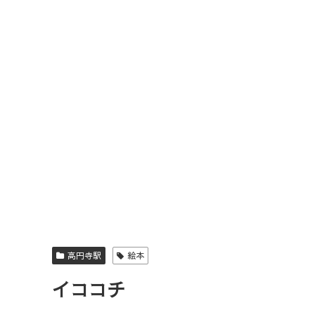
高円寺駅
絵本
イココチ